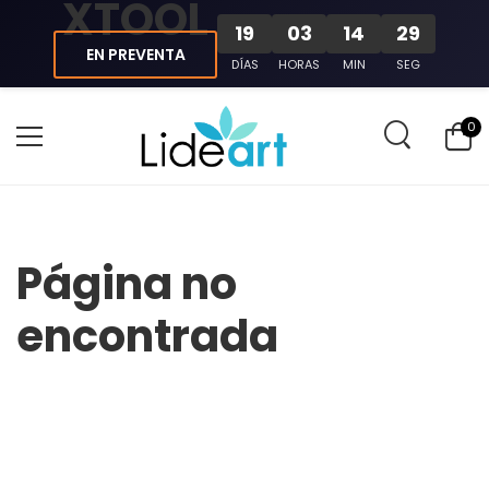
XTOOL
19
03
14
29
EN PREVENTA
DÍAS
HORAS
MIN
SEG
0
Página no
encontrada