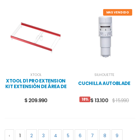
MAS VENDIDO
XTOOL
SILHOUETTE
XTOOL D1 PRO EXTENSION
CUCHILLA AUTOBLADE
KIT EXTENSIÓN DE ÁREA DE
TRABAJO
18%
$ 209.990
$ 13.100
$ 15.990
‹
1
2
3
4
5
6
7
8
9