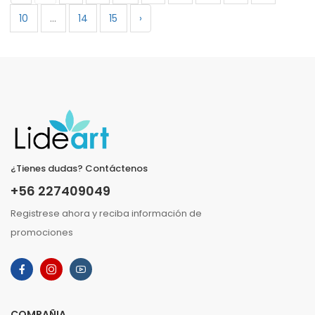
10
...
14
15
›
¿Tienes dudas? Contáctenos
+56 227409049
Registrese ahora y reciba información de
promociones
COMPAÑIA