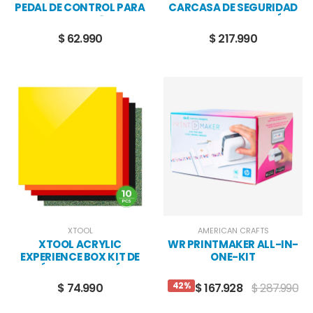
PEDAL DE CONTROL PARA
CARCASA DE SEGURIDAD
XTOOL F1
PARA GRABADORAS LÁSER
$ 62.990
$ 217.990
XTOOL
AMERICAN CRAFTS
XTOOL ACRYLIC
WR PRINTMAKER ALL-IN-
EXPERIENCE BOX KIT DE
ONE-KIT
ACRÍLICOS PARA LÁSER
42%
$ 74.990
$ 167.928
$ 287.990