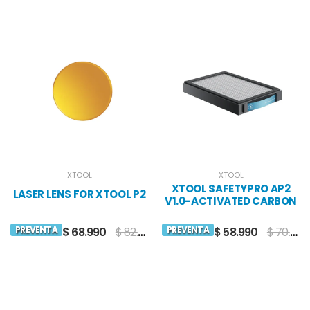
XTOOL
XTOOL
XTOOL SAFETYPRO AP2
LASER LENS FOR XTOOL P2
V1.0-ACTIVATED CARBON
FILTER
PREVENTA
PREVENTA
$ 68.990
$ 82.990
$ 58.990
$ 70.990