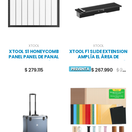
XTOOL
XTOOL
XTOOL S1 HONEYCOMB
XTOOL F1 SLIDE EXTENSION
PANEL PANEL DE PANAL
AMPLÍA EL ÁREA DE
PARA XTOOL S1
TRABAJO DE TU XTOOL F1
PREVENTA
$ 279.115
$ 267.990
$ 269.990