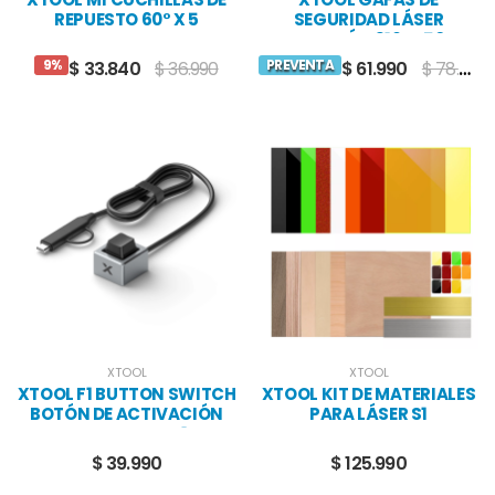
REPUESTO 60° X 5
SEGURIDAD LÁSER
UNIDADES
PROTECCIÓN 316-450 NM
Y 900-1080 NM
9%
PREVENTA
$ 33.840
$ 36.990
$ 61.990
$ 78.990
XTOOL
XTOOL
XTOOL F1 BUTTON SWITCH
XTOOL KIT DE MATERIALES
BOTÓN DE ACTIVACIÓN
PARA LÁSER S1
PARA XTOOL F1
$ 39.990
$ 125.990