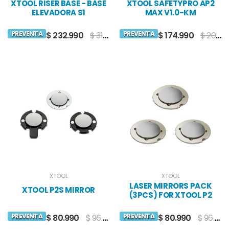
XTOOL RISER BASE - BASE
XTOOL SAFETYPRO AP2
ELEVADORA S1
MAX V1.0-KM
FORMALDEHYDE REMOVAL
FILTER
PREVENTA
PREVENTA
$ 232.990
$ 313.990
$ 174.990
$ 208.990
XTOOL
XTOOL
LASER MIRRORS PACK
XTOOL P2S MIRROR
(3PCS) FOR XTOOL P2
PREVENTA
PREVENTA
$ 80.990
$ 96.990
$ 80.990
$ 96.990