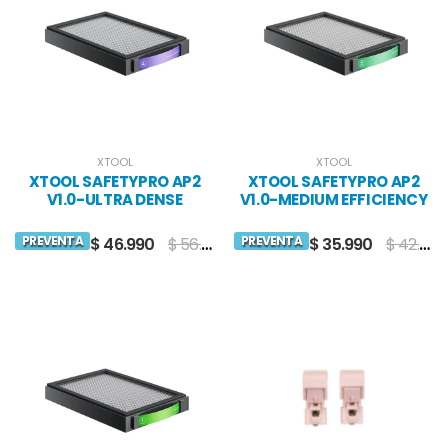
XTOOL
XTOOL
XTOOL SAFETYPRO AP2
XTOOL SAFETYPRO AP2
V1.0-ULTRA DENSE
V1.0-MEDIUM EFFICIENCY
CARBON MESH FILTER
FILTER
PREVENTA
PREVENTA
$ 46.990
$ 56.990
$ 35.990
$ 42.990