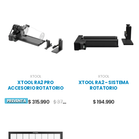
XTOOL
XTOOL
XTOOL RA2 PRO
XTOOL RA2 - SISTEMA
ACCESORIO ROTATORIO
ROTATORIO
PARA SERIES D, S, P Y F
PREVENTA
$ 315.990
$ 372.990
$ 194.990