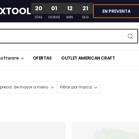
20
01
12
20
XTOOL
EN PREVENTA
DÍAS
HORAS
MIN
SEG
Software
OFERTAS
OUTLET AMERICAN CRAFT