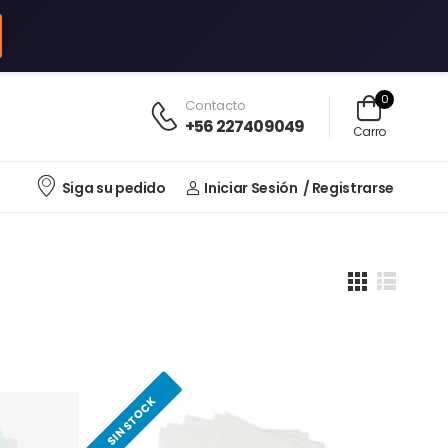
0
Contacto
+56 227409049
Carro
Siga su pedido
Iniciar Sesión
/ Registrarse
SIN STOCK