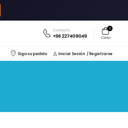
0
Contacto
+56 227409049
Carro
Siga su pedido
Iniciar Sesión
/ Registrarse