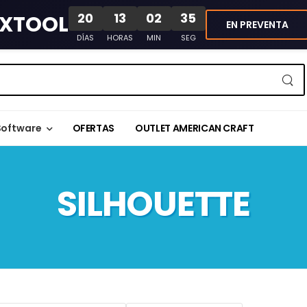
20
13
02
35
XTOOL
EN PREVENTA
DÍAS
HORAS
MIN
SEG
Software
OFERTAS
OUTLET AMERICAN CRAFT
SILHOUETTE