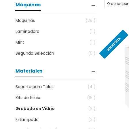
Máquinas
Máquinas
(26 )
Laminadora
(1 )
SIN STOCK
Mint
(1 )
Segunda Selección
(5 )
Materiales
Soporte para Telas
(4 )
Kits de Inicio
(15 )
Grabado en Vidrio
(2 )
Estampado
(2 )