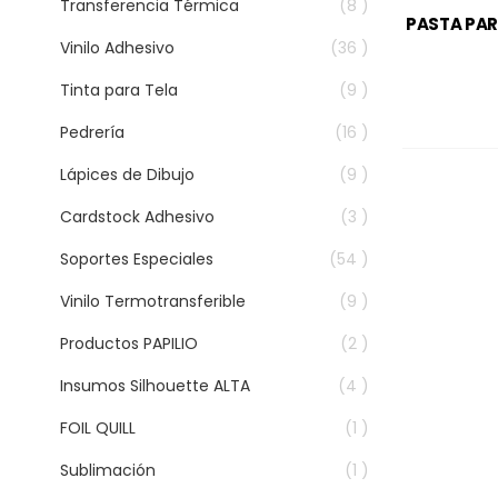
Transferencia Térmica
(8 )
PASTA PAR
Vinilo Adhesivo
(36 )
Tinta para Tela
(9 )
Pedrería
(16 )
Lápices de Dibujo
(9 )
Cardstock Adhesivo
(3 )
Soportes Especiales
(54 )
Vinilo Termotransferible
(9 )
Productos PAPILIO
(2 )
Insumos Silhouette ALTA
(4 )
FOIL QUILL
(1 )
Sublimación
(1 )