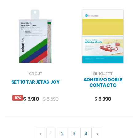
CRICUT
SILHOUETTE
ADHESIVO DOBLE
SET 10 TARJETAS JOY
CONTACTO
10%
$ 5.910
$ 6.590
$ 5.990
‹
1
2
3
4
›