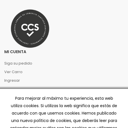
MI CUENTA
Siga su pedido
Ver Carro
Ingresar
PREGUNTAS FRECUENTES
Para mejorar al máximo tu experiencia, esta web
utiliza cookies. Si utilizas la web significa que estás de
Términos y Condiciones
acuerdo con que usemos cookies. Hemos publicado
Preventa
una nueva política de cookies, que deberás leer para
Políticas de Privacidad
entender mejor cuáles son las cookies que utilizamos.