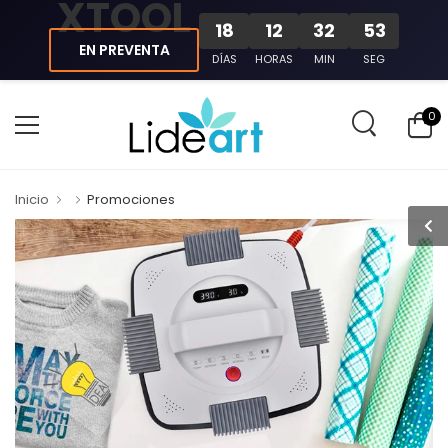
XTOOL
18
12
32
53
EN PREVENTA
DÍAS
HORAS
MIN
SEG
0
Inicio
Promociones