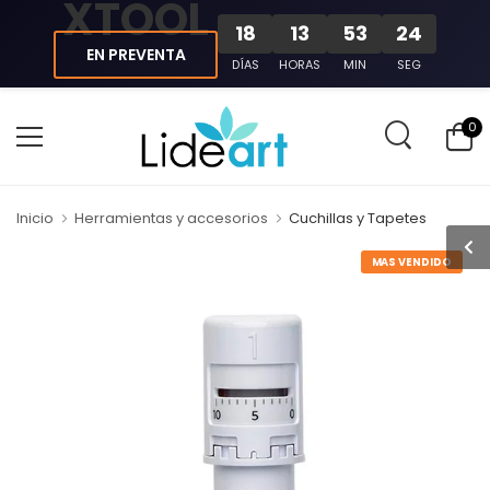
XTOOL
18
13
53
23
EN PREVENTA
DÍAS
HORAS
MIN
SEG
0
Inicio
Herramientas y accesorios
Cuchillas y Tapetes
MAS VENDIDO