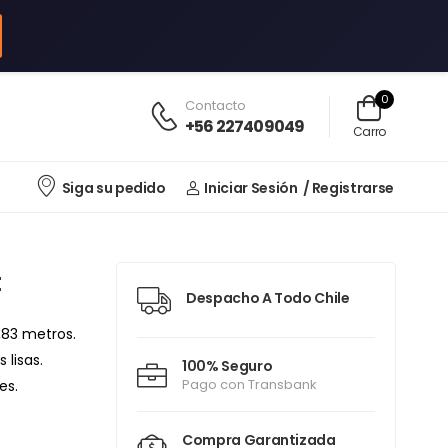
0
Contacto
+56 227409049
Carro
Siga su pedido
Iniciar Sesión
/ Registrarse
t
Despacho A Todo Chile
,83 metros.
 lisas.
100% Seguro
Pago con Transbank
es.
Compra Garantizada