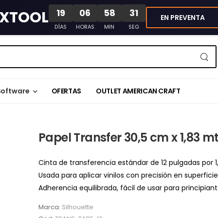
19
06
58
31
XTOOL
EN PREVENTA
DÍAS
HORAS
MIN
SEG
Software
OFERTAS
OUTLET AMERICAN CRAFT
Papel Transfer 30,5 cm x 1,83 m
Cinta de transferencia estándar de 12 pulgadas por 1
Usada para aplicar vinilos con precisión en superficies
Adherencia equilibrada, fácil de usar para principiant
Marca:
Silhouette