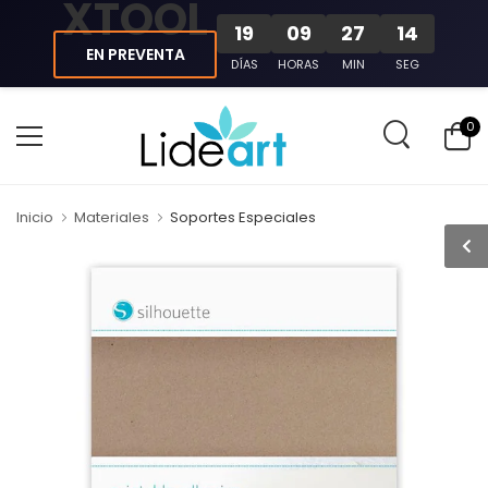
XTOOL
19
09
27
13
EN PREVENTA
DÍAS
HORAS
MIN
SEG
0
Inicio
Materiales
Soportes Especiales