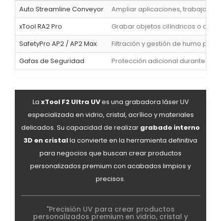
Auto Streamline Conveyor
Ampliar aplicaciones, trabajar pie
xTool RA2 Pro
Grabar objetos cilíndricos o curvo
SafetyPro AP2 / AP2 Max
Filtración y gestión de humo para e
Gafas de Seguridad
Protección adicional durante la o
La
xTool F2 Ultra UV
es una grabadora láser UV
especializada en vidrio, cristal, acrílico y materiales
delicados. Su capacidad de realizar
grabado interno
3D en cristal
la convierte en la herramienta definitiva
para negocios que buscan crear productos
personalizados premium con acabados limpios y
precisos.
"Precisión UV para crear productos
personalizados premium en vidrio, cristal y