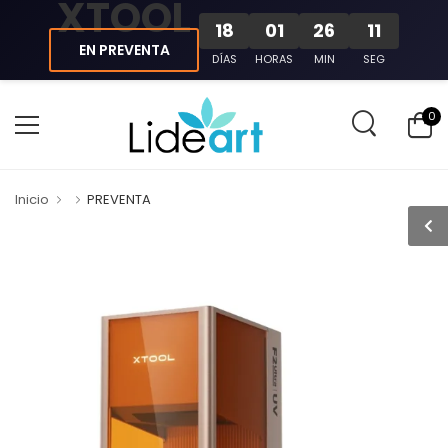
XTOOL
18
01
26
11
EN PREVENTA
DÍAS
HORAS
MIN
SEG
0
Inicio
PREVENTA