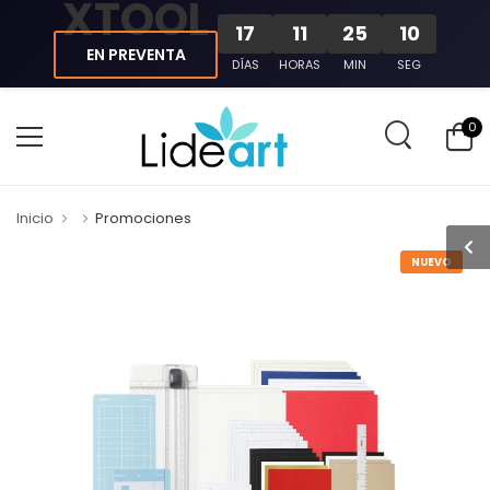
XTOOL
17
11
25
09
EN PREVENTA
DÍAS
HORAS
MIN
SEG
0
Inicio
Promociones
NUEVO