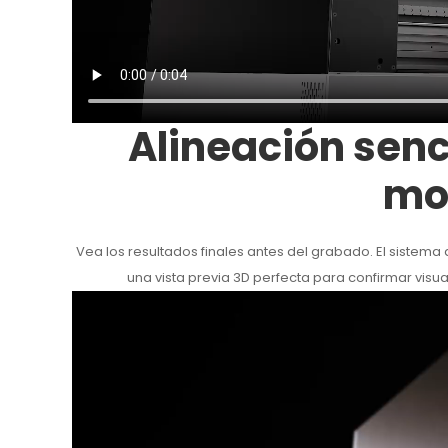
Alineación senci
mo
Vea los resultados finales antes del grabado. El sist
una vista previa 3D perfecta para confirmar visu