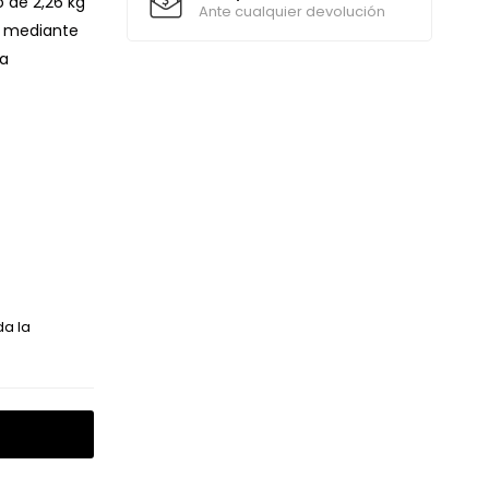
 de 2,26 kg
Ante cualquier devolución
a mediante
ra
da la