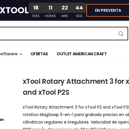
18
11
22
43
XTOOL
EN PREVENTA
DÍAS
HORAS
MIN
SEG
Software
OFERTAS
OUTLET AMERICAN CRAFT
xTool Rotary Attachment 3 for x
and xTool P2S
xTool Rotary Attachment 3 for xTool P2 and xTool P2
rotativo MagSwap 5-en-1 para grabado preciso en o
cilíndricos regulares e irregulares. Velocidad de ope