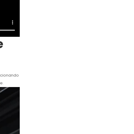
e
orcionando
e.