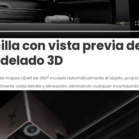
lla con vista previa d
delado 3D
ema de mapeo LiDAR de 360° modela automáticamente el objeto, prop
almente cada detalle y alineación, eliminando cualquier incertidumbr