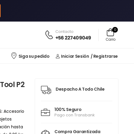
0
Contacto
+56 227409049
Carro
Siga su pedido
Iniciar Sesión
/ Registrarse
Tool P2
Despacho A Todo Chile
100% Seguro
S: Accesorio
Pago con Transbank
bjetos
ración hasta
Compra Garantizada