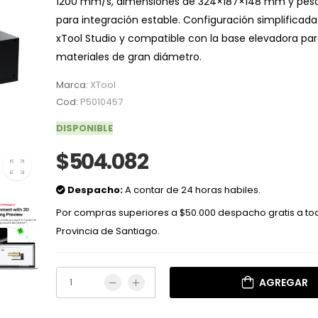
1200 mm/s, dimensiones de 324×187×148 mm y peso
para integración estable. Configuración simplificad
xTool Studio y compatible con la base elevadora pa
materiales de gran diámetro.
Marca:
XTool
Cod:
P5010457
DISPONIBLE
$504.082
Despacho:
A contar de 24 horas habiles.
Por compras superiores a $50.000 despacho gratis a to
Provincia de Santiago.
AGREGAR