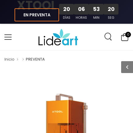
XTOOL
20
06
53
19
EN PREVENTA
DÍAS
HORAS
MIN
SEG
0
Inicio
PREVENTA