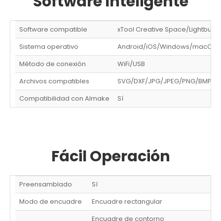
Software Inteligente
Software compatible
xTool Creative Space/Lightburn
Sistema operativo
Android/iOS/Windows/macOS
Método de conexión
WiFi/USB
Archivos compatibles
SVG/DXF/JPG/JPEG/PNG/BMP, et
Compatibilidad con AImake
Sí
Fácil Operación
Preensamblado
Sí
Modo de encuadre
Encuadre rectangular
Encuadre de contorno