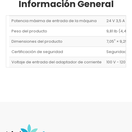
Información General
Potencia máxima de entrada de la máquina
24 V 3,5 A
Peso del producto
9,81 lb (4,45 
Dimensiones del producto
7,05" × 9,25"
Certificación de seguridad
Seguridad lá
Voltaje de entrada del adaptador de corriente
100 V - 120 V