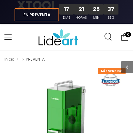
XTOOL
17
21
25
36
EN PREVENTA
DÍAS
HORAS
MIN
SEG
0
Inicio
PREVENTA
MÁS VENDIDO