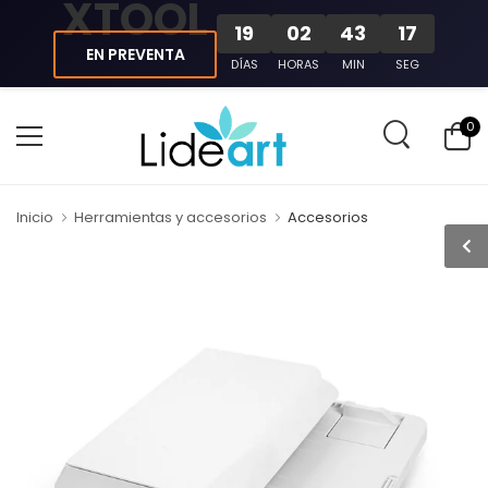
XTOOL
19
02
43
17
EN PREVENTA
DÍAS
HORAS
MIN
SEG
0
Inicio
Herramientas y accesorios
Accesorios