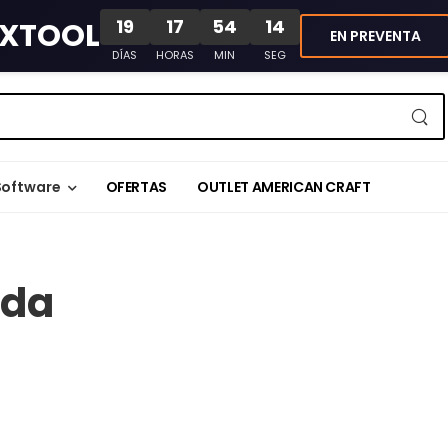
19
17
54
14
XTOOL
EN PREVENTA
DÍAS
HORAS
MIN
SEG
Software
OFERTAS
OUTLET AMERICAN CRAFT
ada