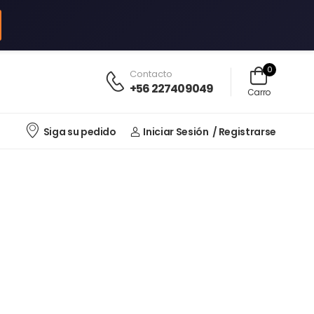
0
Contacto
+56 227409049
Carro
Siga su pedido
Iniciar Sesión
/ Registrarse