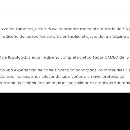
 varios tamaños, esto incluye acomodar material enrollado de 5,5
ediseño de los rodillos de presión facilita el ajuste de la máquina a
US de 15 pulgadas es un rediseño completo del cortador CAMEO de 1
do una experiencia de corte sin tensión para todos los materiales. S
dondear las esquinas, elevando tus diseños a un nivel profesional.
erramientas eléctricas amplían las posibilidades creativas además 