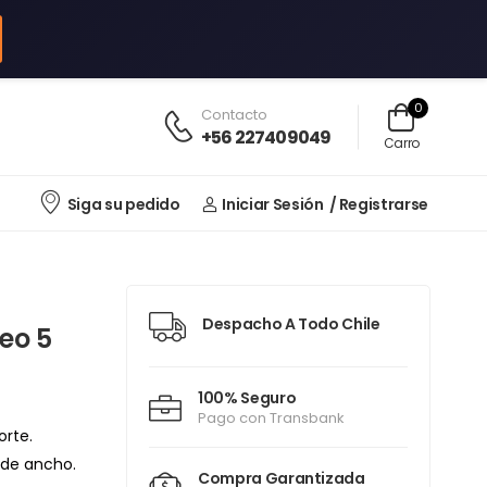
0
Contacto
+56 227409049
Carro
Siga su pedido
Iniciar Sesión
/ Registrarse
Despacho A Todo Chile
eo 5
100% Seguro
Pago con Transbank
rte.
 de ancho.
Compra Garantizada