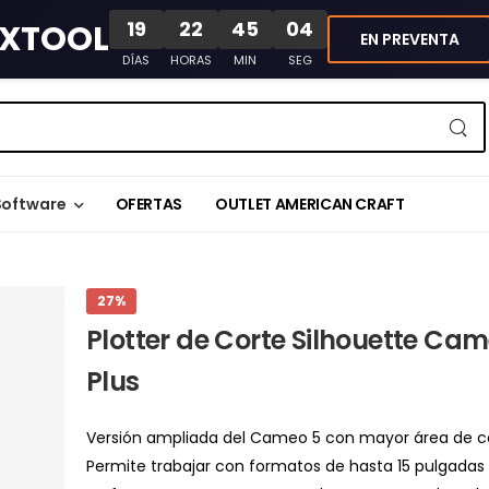
19
22
45
04
XTOOL
EN PREVENTA
DÍAS
HORAS
MIN
SEG
Software
OFERTAS
OUTLET AMERICAN CRAFT
27%
Plotter de Corte Silhouette Cam
Plus
Versión ampliada del Cameo 5 con mayor área de co
Permite trabajar con formatos de hasta 15 pulgadas