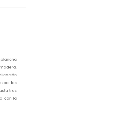
a plancha
a madera.
plicación
ezca los
asta tres
a con la