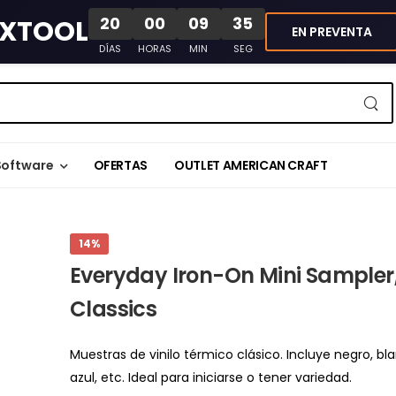
20
00
09
35
XTOOL
EN PREVENTA
DÍAS
HORAS
MIN
SEG
Software
OFERTAS
OUTLET AMERICAN CRAFT
14%
Everyday Iron-On Mini Sampler
Classics
Muestras de vinilo térmico clásico. Incluye negro, bla
azul, etc. Ideal para iniciarse o tener variedad.