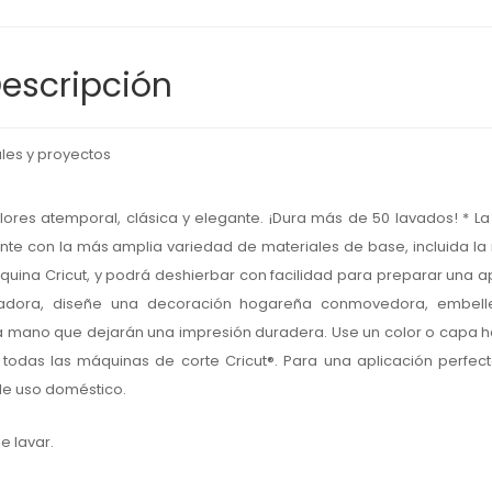
escripción
les y proyectos
ores atemporal, clásica y elegante. ¡Dura más de 50 lavados! * L
nte con la más amplia variedad de materiales de base, incluida l
áquina Cricut, y podrá deshierbar con facilidad para preparar una a
radora, diseñe una decoración hogareña conmovedora, embell
a mano que dejarán una impresión duradera. Use un color o capa h
todas las máquinas de corte Cricut®. Para una aplicación perfect
 de uso doméstico.
e lavar.