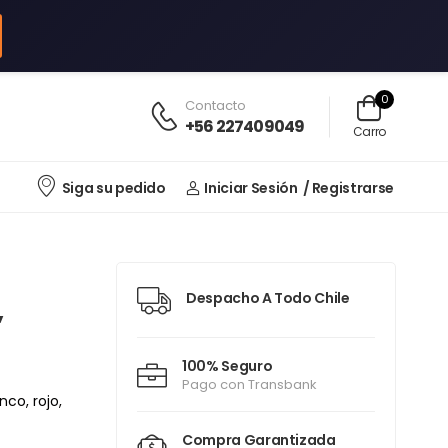
0
Contacto
+56 227409049
Carro
Siga su pedido
Iniciar Sesión
/ Registrarse
Despacho A Todo Chile
,
100% Seguro
Pago con Transbank
nco, rojo,
Compra Garantizada