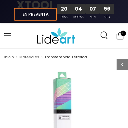
XTOOL
20
04
07
56
EN PREVENTA
DÍAS
HORAS
MIN
SEG
0
Inicio
Materiales
Transferencia Térmica