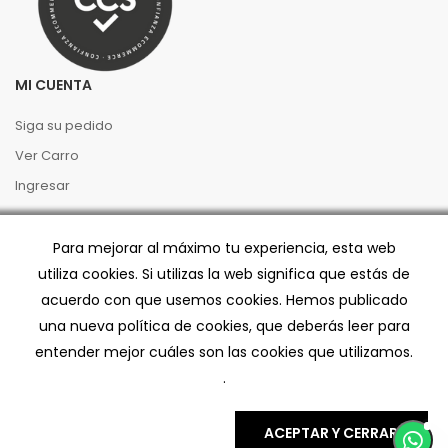
MI CUENTA
Siga su pedido
Ver Carro
Ingresar
PREGUNTAS FRECUENTES
Para mejorar al máximo tu experiencia, esta web
utiliza cookies. Si utilizas la web significa que estás de
Términos y Condiciones
acuerdo con que usemos cookies. Hemos publicado
Preventa
una nueva política de cookies, que deberás leer para
Políticas de Privacidad
entender mejor cuáles son las cookies que utilizamos.
Código de buenas prácticas
.
Despacho/Retiro
ACEPTAR Y CERRAR