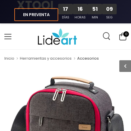
XTOOL
17
16
51
09
EN PREVENTA
DÍAS
HORAS
MIN
SEG
0
Inicio
Herramientas y accesorios
Accesorios