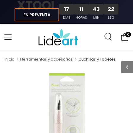
XTOOL
17
11
43
22
EN PREVENTA
DÍAS
HORAS
MIN
SEG
0
Inicio
Herramientas y accesorios
Cuchillas y Tapetes