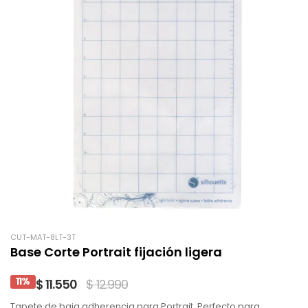
CUT-MAT-8LT-3T
Base Corte Portrait fijación ligera
11%
$ 11.550
$ 12.990
Tapete de baja adherencia para Portrait. Perfecto para