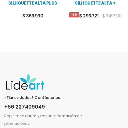
SILHOUETTE ALTA PLUS
SILHOUETTE ALTA +
FILAMENTO DE COLOR
16%
$ 369.990
$ 293.721
$ 349.990
¿Tienes dudas? Contáctenos
+56 227409049
Registrese ahora y reciba información de
promociones