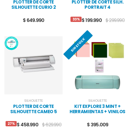
PLOTTER DE CORTE
PLOTTER DE CORTE SILH.
SILHOUETTE CURIO 2
PORTRAIT 4
33%
$ 649.990
$ 199.990
$ 299.990
SIN STOCK
SILHOUETTE
SILHOUETTE
PLOTTER DE CORTE
KIT EXPLORE 3 MINT +
SILHOUETTE CAMEO 5
HERRAMIENTAS + VINILOS
PLUS
+ CARTULINAS
27%
$ 458.990
$ 629.990
$ 395.009