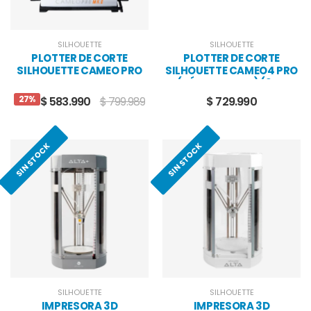
SILHOUETTE
SILHOUETTE
PLOTTER DE CORTE
PLOTTER DE CORTE
SILHOUETTE CAMEO PRO
SILHOUETTE CAMEO4 PRO
MK-II
(SÓLO VINILOS) (2DA
SELECCIÓN)
27%
$ 583.990
$ 799.989
$ 729.990
SIN STOCK
SIN STOCK
SILHOUETTE
SILHOUETTE
IMPRESORA 3D
IMPRESORA 3D