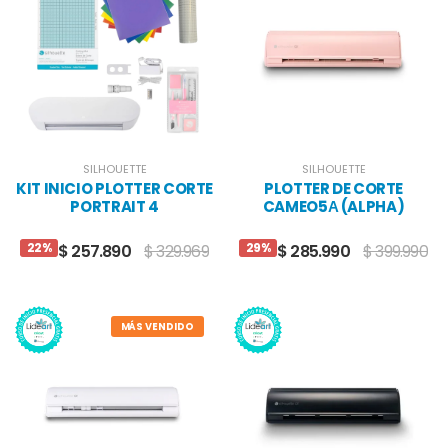
SILHOUETTE
SILHOUETTE
KIT INICIO PLOTTER CORTE
PLOTTER DE CORTE
PORTRAIT 4
CAMEO5Α (ALPHA)
ROSADA
22%
29%
$ 257.890
$ 329.969
$ 285.990
$ 399.990
MÁS VENDIDO