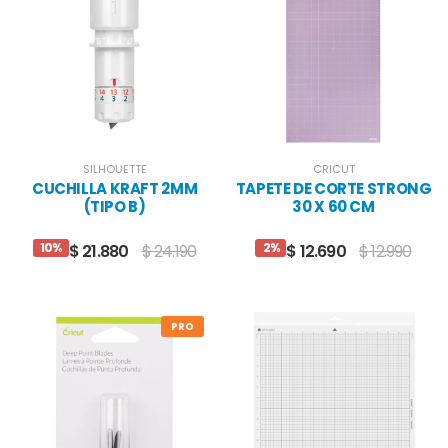
SILHOUETTE
CRICUT
CUCHILLA KRAFT 2MM
TAPETE DE CORTE STRONG
(TIPO B)
30 X 60 CM
10%
2%
$ 21.880
$ 24.190
$ 12.690
$ 12.990
PRO