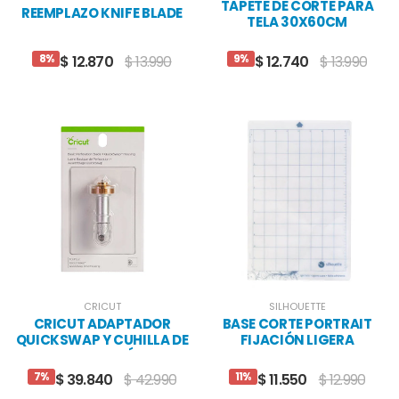
TAPETE DE CORTE PARA
REEMPLAZO KNIFE BLADE
TELA 30X60CM
8%
9%
$ 12.870
$ 13.990
$ 12.740
$ 13.990
CRICUT
SILHOUETTE
CRICUT ADAPTADOR
BASE CORTE PORTRAIT
QUICKSWAP Y CUHILLA DE
FIJACIÓN LIGERA
PERFORADO BÁSICO
7%
11%
$ 39.840
$ 42.990
$ 11.550
$ 12.990