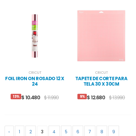
CRICUT
CRICUT
FOIL IRON ON ROSADO 12 X
TAPETE DE CORTE PARA
24
TELA 30 X 30CM
13%
9%
$ 10.480
$ 11.990
$ 12.680
$ 13.990
‹
1
2
3
4
5
6
7
8
9