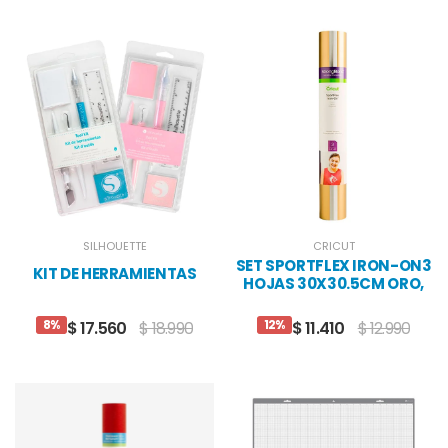
SILHOUETTE
CRICUT
SET SPORTFLEX IRON-ON3
KIT DE HERRAMIENTAS
HOJAS 30X30.5CM ORO,
PLATA, BLANCO
8%
12%
$ 17.560
$ 18.990
$ 11.410
$ 12.990