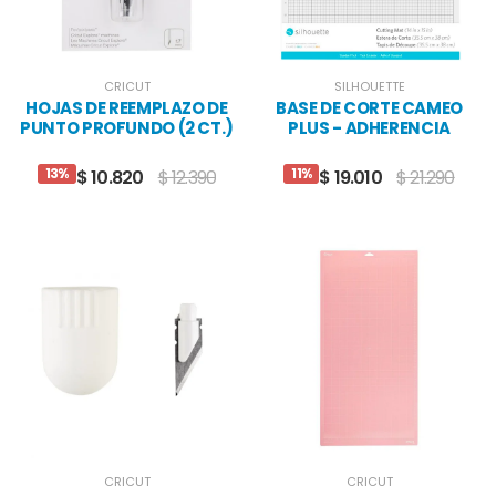
CRICUT
SILHOUETTE
HOJAS DE REEMPLAZO DE
BASE DE CORTE CAMEO
PUNTO PROFUNDO (2 CT.)
PLUS - ADHERENCIA
STANDARD
13%
11%
$ 10.820
$ 12.390
$ 19.010
$ 21.290
CRICUT
CRICUT