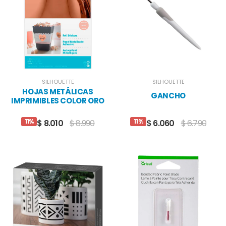
SILHOUETTE
SILHOUETTE
HOJAS METÁLICAS
GANCHO
IMPRIMIBLES COLOR ORO
ROSADO
11%
11%
$ 8.010
$ 8.990
$ 6.060
$ 6.790