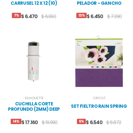
CARRUSEL 12 X 12 (10)
PELADOR - GANCHO
ROSADO
7%
13%
$ 6.470
$ 6.990
$ 6.450
$ 7.390
SILHOUETTE
CRICUT
CUCHILLA CORTE
SET FIELTRO RAIN SPRING
PROFUNDO (2MM) DEEP
CUT BLADE
14%
5%
$ 17.160
$ 19.990
$ 6.540
$ 6.872