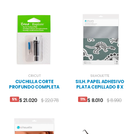
CRICUT
SILHOUETTE
CUCHILLA CORTE
SILH. PAPEL ADHESIVO
PROFUNDO COMPLETA
PLATA CEPILLADO 8 X
CARTA
5%
11%
$ 21.020
$ 22.078
$ 8.010
$ 8.990