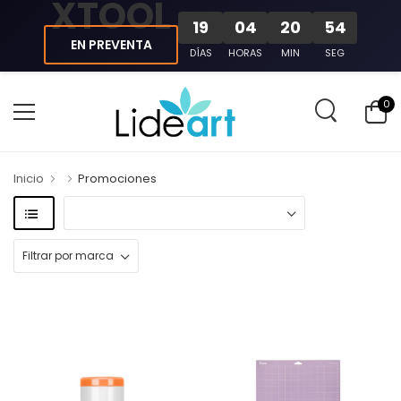
XTOOL
19
04
20
53
EN PREVENTA
DÍAS
HORAS
MIN
SEG
0
Inicio
Promociones