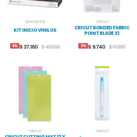
SILHOUETTE
CRICUT
CRICUT BONDED FABRIC
KIT INICIO VINILOS
POINT BLADE X1
9%
11%
$ 37.160
$ 40.990
$ 9.740
$ 10.990
CRICUT
CRICUT
CRICUT CUTTING MAT 12 X