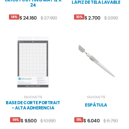
LÁPIZ DE TELA LAVABLE
24
14%
10%
$ 24.160
$ 27.990
$ 2.700
$ 2.990
SILHOUETTE
SILHOUETTE
BASE DE CORTE PORTRAIT
ESPÁTULA
- ALTA ADHERENCIA
14%
11%
$ 9.500
$ 10.990
$ 6.040
$ 6.790