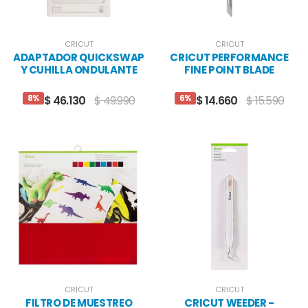
CRICUT
CRICUT
ADAPTADOR QUICKSWAP
CRICUT PERFORMANCE
Y CUHILLA ONDULANTE
FINE POINT BLADE
8%
6%
$ 46.130
$ 49.990
$ 14.660
$ 15.590
CRICUT
CRICUT
FILTRO DE MUESTREO
CRICUT WEEDER -