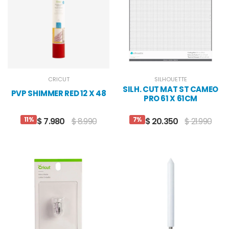
CRICUT
SILHOUETTE
SILH. CUT MAT ST CAMEO
PVP SHIMMER RED 12 X 48
PRO 61 X 61CM
11%
7%
$ 7.980
$ 8.990
$ 20.350
$ 21.990