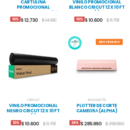
CARTULINA
VINILO PROMOCIONAL
PROMOCIONAL
BLANCO CRICUT 12 X 10 FT
MULTICOLOR CRICUT 8.5 X
(1)
11 (80)
10%
10%
$ 12.730
$ 14.190
$ 10.600
$ 11.791
MÁS VENDIDO
CRICUT
SILHOUETTE
VINILO PROMOCIONAL
PLOTTER DE CORTE
NEGRO CRICUT 12 X 10 FT
CAMEO5Α (ALPHA)
(1)
ROSADA
10%
29%
$ 10.600
$ 11.791
$ 285.990
$ 399.990