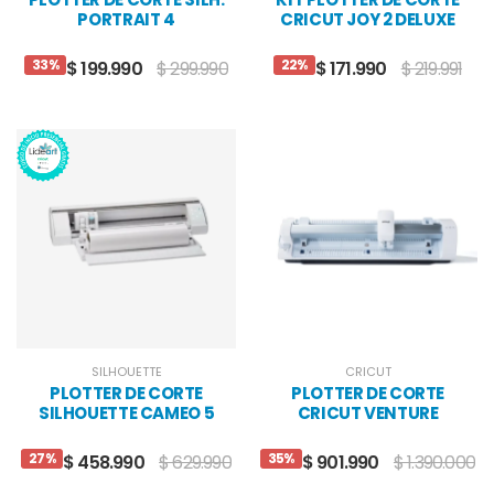
PORTRAIT 4
CRICUT JOY 2 DELUXE
VERDE
33%
22%
$ 199.990
$ 299.990
$ 171.990
$ 219.991
SILHOUETTE
CRICUT
PLOTTER DE CORTE
PLOTTER DE CORTE
SILHOUETTE CAMEO 5
CRICUT VENTURE
PLUS
27%
35%
$ 458.990
$ 629.990
$ 901.990
$ 1.390.000