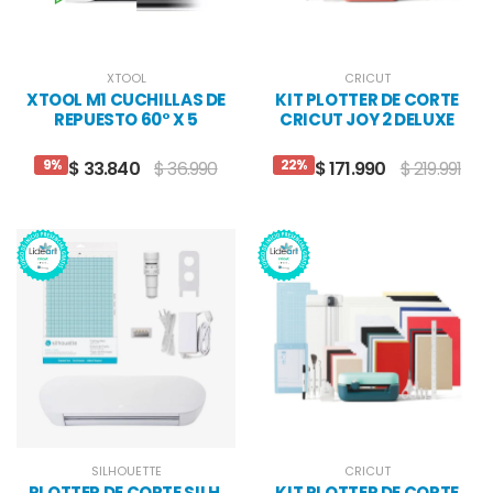
XTOOL
CRICUT
XTOOL M1 CUCHILLAS DE
KIT PLOTTER DE CORTE
REPUESTO 60° X 5
CRICUT JOY 2 DELUXE
UNIDADES
CORAL
9%
22%
$ 33.840
$ 36.990
$ 171.990
$ 219.991
SILHOUETTE
CRICUT
PLOTTER DE CORTE SILH.
KIT PLOTTER DE CORTE