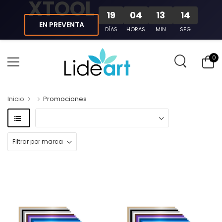
XTOOL
19
04
13
13
EN PREVENTA
DÍAS
HORAS
MIN
SEG
0
Inicio
Promociones