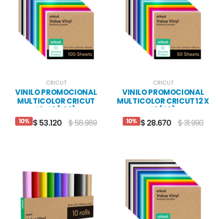
CRICUT
CRICUT
VINILO PROMOCIONAL
VINILO PROMOCIONAL
MULTICOLOR CRICUT
MULTICOLOR CRICUT 12 X
12X12 (100)
12 (50)
10%
10%
$ 53.120
$ 58.989
$ 28.670
$ 31.990