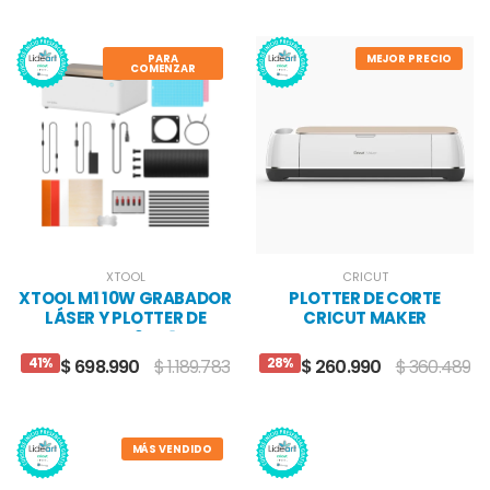
PARA
MEJOR PRECIO
COMENZAR
XTOOL
CRICUT
XTOOL M1 10W GRABADOR
PLOTTER DE CORTE
LÁSER Y PLOTTER DE
CRICUT MAKER
CORTE 2 EN 1
CHAMPAGNE
41%
28%
$ 698.990
$ 1.189.783
$ 260.990
$ 360.489
MÁS VENDIDO