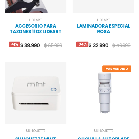
LIDEART
LIDEART
ACCESORIO PARA
LAMINADORA ESPECIAL
TAZONES 11OZ LIDEART
ROSA
41%
34%
$ 38.990
$ 65.990
$ 32.990
$ 49.990
MAS VENDIDO
SILHOUETTE
SILHOUETTE