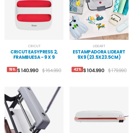
CRICUT
LIDEART
CRICUT EASYPRESS 2,
ESTAMPADORA LIDEART
FRAMBUESA - 9 X 9
9X9 (23.5X23.5CM)
PULGADA
15%
42%
$ 140.990
$ 164.990
$ 104.990
$ 179.990