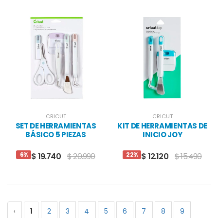
CRICUT
CRICUT
SET DE HERRAMIENTAS
KIT DE HERRAMIENTAS DE
BÁSICO 5 PIEZAS
INICIO JOY
6%
22%
$ 19.740
$ 20.990
$ 12.120
$ 15.490
‹
1
2
3
4
5
6
7
8
9