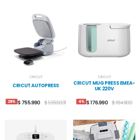
CRICUT
CRICUT
CRICUT MUG PRESS EMEA-
CRICUT AUTOPRESS
UK 220V
28%
4%
$ 755.990
$ 1.053.031
$ 176.990
$ 184.900