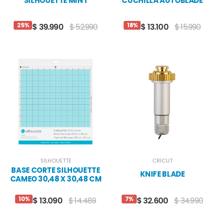
SILHOUETTE MINT
CUCHILLA AUTOBLADE
25%
18%
$ 39.990
$ 52.990
$ 13.100
$ 15.990
SILHOUETTE
CRICUT
BASE CORTE SILHOUETTE
KNIFE BLADE
CAMEO 30,48 X 30,48 CM
10%
7%
$ 13.090
$ 14.489
$ 32.600
$ 34.990